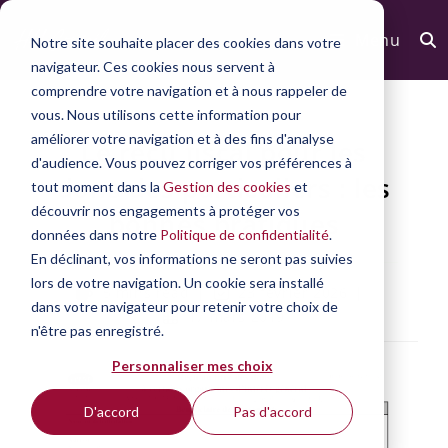
Menu
Notre site souhaite placer des cookies dans votre
navigateur. Ces cookies nous servent à
comprendre votre navigation et à nous rappeler de
vous. Nous utilisons cette information pour
améliorer votre navigation et à des fins d'analyse
Le reçu fiscal pour les
d'audience. Vous pouvez corriger vos préférences à
dons des particuliers : les
tout moment dans la
Gestion des cookies
et
découvrir nos engagements à protéger vos
bonnes pratiques
données dans notre
Politique de confidentialité
.
En déclinant, vos informations ne seront pas suivies
lors de votre navigation. Un cookie sera installé
5 mins read
23 février 2026
dans votre navigateur pour retenir votre choix de
17 mars 2019
n'être pas enregistré.
Personnaliser mes choix
D'accord
Pas d'accord